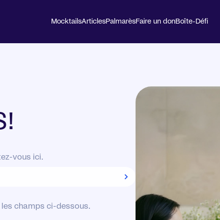
Mocktails
Articles
Palmarès
Faire un don
Boîte-Défi
S!
ez-vous ici.
z les champs ci-dessous.